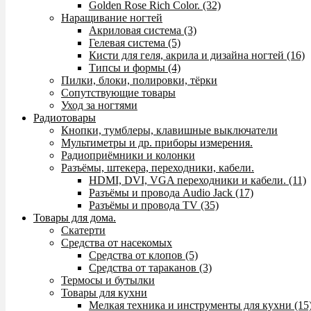
Golden Rose Rich Color. (32)
Наращивание ногтей
Акриловая система (3)
Гелевая система (5)
Кисти для геля, акрила и дизайна ногтей (16)
Типсы и формы (4)
Пилки, блоки, полировки, тёрки
Сопутствующие товары
Уход за ногтями
Радиотовары
Кнопки, тумблеры, клавишные выключатели
Мультиметры и др. приборы измерения.
Радиоприёмники и колонки
Разъёмы, штекера, переходники, кабели.
HDMI, DVI, VGA переходники и кабели. (11)
Разъёмы и провода Audio Jack (17)
Разъёмы и провода TV (35)
Товары для дома.
Скатерти
Средства от насекомых
Средства от клопов (5)
Средства от тараканов (3)
Термосы и бутылки
Товары для кухни
Мелкая техника и инструменты для кухни (15