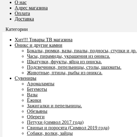
О нас
Адрес магазина
Оплата
Доставка
Категории
Хит!!! Товары ТВ магазина
Оникс и другие камни
Бокалы, рюмки, вазы, пиалы, подносы, ступки и др.
Часы, пирамиды, украшения из оникса.
Шкатулки, фрукты, яйца из ониска.
Подсвечники, пепельницы, столы, шахматы.
Животные, птицы, рыбы из оникса.
Сувениры
Аромалампы
Бегемоты
Вазы
Ёжики
Зажигалки и пепельницы.
Обезьяны
Обереги
Петухи (символ 2017 года)
Свиньи и поросята (Символ 2019 года)
Собаки, волки, зайцы