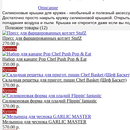
Описание
Силиконовые крышки для кружек - необычный и полезный аксессу
Достаточно просто накрыть кружку силиконовой крышкой. Открыть
попадания воздуха и пыли. Крышка не откроется даже если вы п
Похожие товары (12)
Пресс для фаршированных котлет StufZ
270.00 р.
Купить
Набор для канапе Pop Chef Push Pop & Eat
350.00 р.
Купить
Складная решетка для пригот. пищи Chef Basket (Шеф Баскет)
370.00 р.
Купить
Силиконовая форма для оладий Flippin' fantastic
370.00 р.
Купить
Мельница для чеснока GARLIC MASTER
570.00 р.