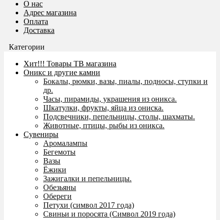
О нас
Адрес магазина
Оплата
Доставка
Категории
Хит!!! Товары ТВ магазина
Оникс и другие камни
Бокалы, рюмки, вазы, пиалы, подносы, ступки и
др.
Часы, пирамиды, украшения из оникса.
Шкатулки, фрукты, яйца из ониска.
Подсвечники, пепельницы, столы, шахматы.
Животные, птицы, рыбы из оникса.
Сувениры
Аромалампы
Бегемоты
Вазы
Ёжики
Зажигалки и пепельницы.
Обезьяны
Обереги
Петухи (символ 2017 года)
Свиньи и поросята (Символ 2019 года)