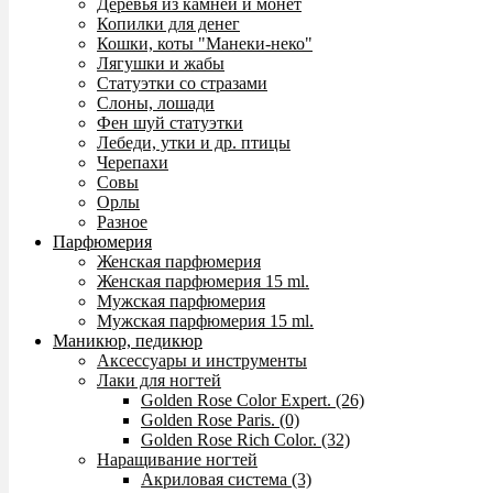
Деревья из камней и монет
Копилки для денег
Кошки, коты "Манеки-неко"
Лягушки и жабы
Статуэтки со стразами
Слоны, лошади
Фен шуй статуэтки
Лебеди, утки и др. птицы
Черепахи
Совы
Орлы
Разное
Парфюмерия
Женская парфюмерия
Женская парфюмерия 15 ml.
Мужская парфюмерия
Мужская парфюмерия 15 ml.
Маникюр, педикюр
Аксессуары и инструменты
Лаки для ногтей
Golden Rose Color Expert. (26)
Golden Rose Paris. (0)
Golden Rose Rich Color. (32)
Наращивание ногтей
Акриловая система (3)