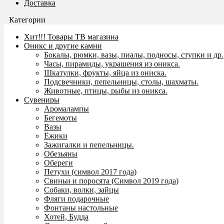
Доставка
Категории
Хит!!! Товары ТВ магазина
Оникс и другие камни
Бокалы, рюмки, вазы, пиалы, подносы, ступки и др.
Часы, пирамиды, украшения из оникса.
Шкатулки, фрукты, яйца из ониска.
Подсвечники, пепельницы, столы, шахматы.
Животные, птицы, рыбы из оникса.
Сувениры
Аромалампы
Бегемоты
Вазы
Ёжики
Зажигалки и пепельницы.
Обезьяны
Обереги
Петухи (символ 2017 года)
Свиньи и поросята (Символ 2019 года)
Собаки, волки, зайцы
Фляги подарочные
Фонтаны настольные
Хотей, Будда