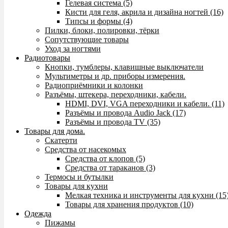
Гелевая система (5)
Кисти для геля, акрила и дизайна ногтей (16)
Типсы и формы (4)
Пилки, блоки, полировки, тёрки
Сопутствующие товары
Уход за ногтями
Радиотовары
Кнопки, тумблеры, клавишные выключатели
Мультиметры и др. приборы измерения.
Радиоприёмники и колонки
Разъёмы, штекера, переходники, кабели.
HDMI, DVI, VGA переходники и кабели. (11)
Разъёмы и провода Audio Jack (17)
Разъёмы и провода TV (35)
Товары для дома.
Скатерти
Средства от насекомых
Средства от клопов (5)
Средства от тараканов (3)
Термосы и бутылки
Товары для кухни
Мелкая техника и инструменты для кухни (15
Товары для хранения продуктов (10)
Одежда
Пижамы