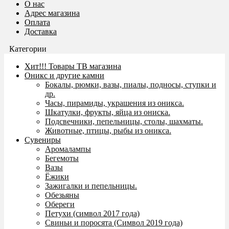
О нас
Адрес магазина
Оплата
Доставка
Категории
Хит!!! Товары ТВ магазина
Оникс и другие камни
Бокалы, рюмки, вазы, пиалы, подносы, ступки и
др.
Часы, пирамиды, украшения из оникса.
Шкатулки, фрукты, яйца из ониска.
Подсвечники, пепельницы, столы, шахматы.
Животные, птицы, рыбы из оникса.
Сувениры
Аромалампы
Бегемоты
Вазы
Ёжики
Зажигалки и пепельницы.
Обезьяны
Обереги
Петухи (символ 2017 года)
Свиньи и поросята (Символ 2019 года)