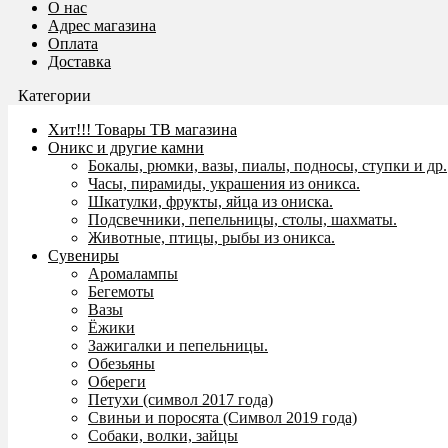
О нас
Адрес магазина
Оплата
Доставка
Категории
Хит!!! Товары ТВ магазина
Оникс и другие камни
Бокалы, рюмки, вазы, пиалы, подносы, ступки и др.
Часы, пирамиды, украшения из оникса.
Шкатулки, фрукты, яйца из ониска.
Подсвечники, пепельницы, столы, шахматы.
Животные, птицы, рыбы из оникса.
Сувениры
Аромалампы
Бегемоты
Вазы
Ёжики
Зажигалки и пепельницы.
Обезьяны
Обереги
Петухи (символ 2017 года)
Свиньи и поросята (Символ 2019 года)
Собаки, волки, зайцы