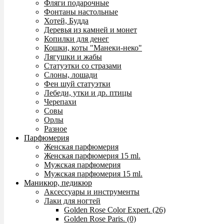
Фляги подарочные
Фонтаны настольные
Хотей, Будда
Деревья из камней и монет
Копилки для денег
Кошки, коты "Манеки-неко"
Лягушки и жабы
Статуэтки со стразами
Слоны, лошади
Фен шуй статуэтки
Лебеди, утки и др. птицы
Черепахи
Совы
Орлы
Разное
Парфюмерия
Женская парфюмерия
Женская парфюмерия 15 ml.
Мужская парфюмерия
Мужская парфюмерия 15 ml.
Маникюр, педикюр
Аксессуары и инструменты
Лаки для ногтей
Golden Rose Color Expert. (26)
Golden Rose Paris. (0)