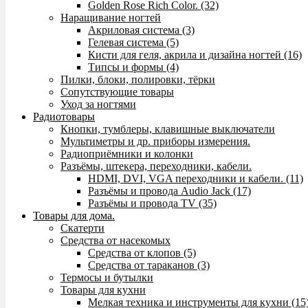
Golden Rose Rich Color. (32)
Наращивание ногтей
Акриловая система (3)
Гелевая система (5)
Кисти для геля, акрила и дизайна ногтей (16)
Типсы и формы (4)
Пилки, блоки, полировки, тёрки
Сопутствующие товары
Уход за ногтями
Радиотовары
Кнопки, тумблеры, клавишные выключатели
Мультиметры и др. приборы измерения.
Радиоприёмники и колонки
Разъёмы, штекера, переходники, кабели.
HDMI, DVI, VGA переходники и кабели. (11)
Разъёмы и провода Audio Jack (17)
Разъёмы и провода TV (35)
Товары для дома.
Скатерти
Средства от насекомых
Средства от клопов (5)
Средства от тараканов (3)
Термосы и бутылки
Товары для кухни
Мелкая техника и инструменты для кухни (15