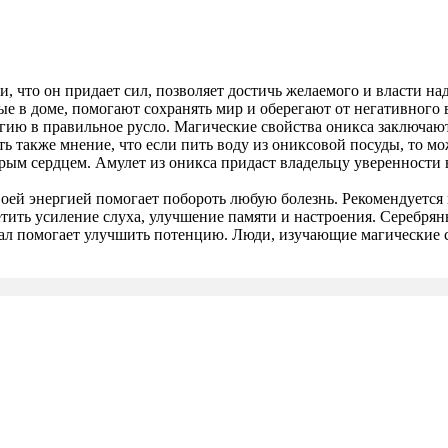
, что он придает сил, позволяет достичь желаемого и власти 
ые в доме, помогают сохранять мир и оберегают от негативного
ю в правильное русло. Магические свойства оникса заключаютс
ть также мнение, что если пить воду из ониксовой посуды, то 
брым сердцем. Амулет из оникса придаст владельцу уверенности в
оей энергией помогает побороть любую болезнь. Рекомендуется п
етить усиление слуха, улучшение памяти и настроения. Серебрян
ал помогает улучшить потенцию. Люди, изучающие магические св