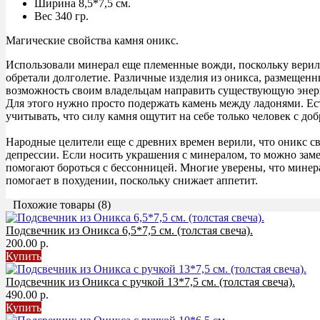
Ширина 8,5*7,5 см.
Вес 340 гр.
Магические свойства камня оникс.
Использовали минерал еще племенные вожди, поскольку верили
обретали долголетие. Различные изделия из оникса, размещенн
возможность своим владельцам направить существующую энерги
Для этого нужно просто подержать камень между ладонями. Ес
учитывать, что силу камня ощутит на себе только человек с до
Народные целители еще с древних времен верили, что оникс св
депрессии. Если носить украшения с минералом, то можно зам
помогают бороться с бессонницей. Многие уверены, что минер
помогает в похудении, поскольку снижает аппетит.
Похожие товары (8)
Подсвечник из Оникса 6,5*7,5 см. (толстая свеча).
200.00 р.
Купить
Подсвечник из Оникса с ручкой 13*7,5 см. (толстая свеча).
490.00 р.
Купить