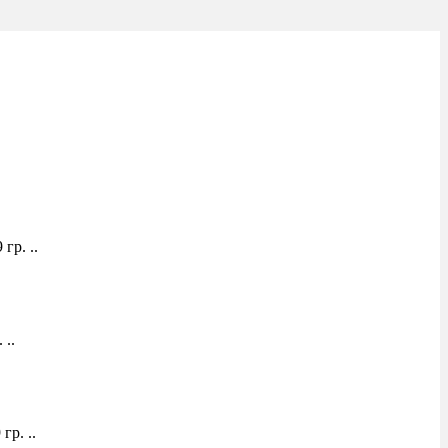
гр. ..
 ..
гр. ..